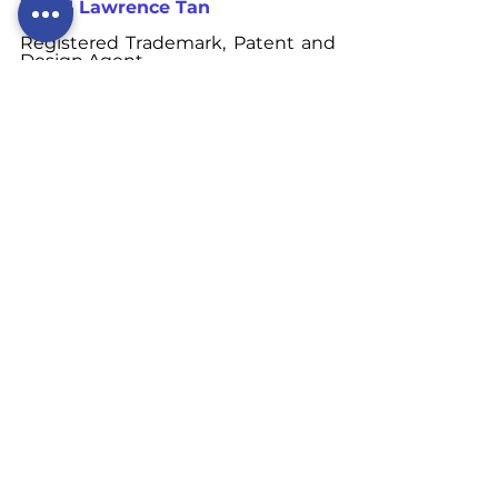
陈行鸿 Lawrence Tan
Registered Trademark, Patent and 
Design Agent
LL.B (HONS), CLP
Advocate & Solicitor (Non-
Practising)
免责声明:以上资讯只供分享及参考并非
正式法律意见。读者可依据自身情况再
咨询作者或其他专业人士
。